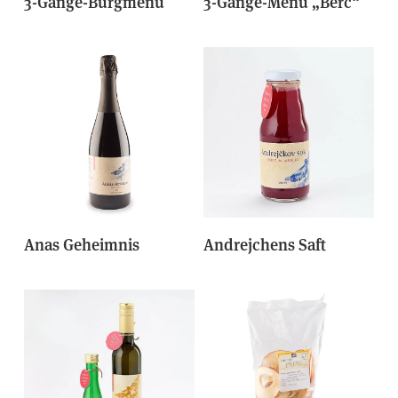
3-Gänge-Burgmenü
3-Gänge-Menü „Berc“
Anas Geheimnis
Andrejchens Saft