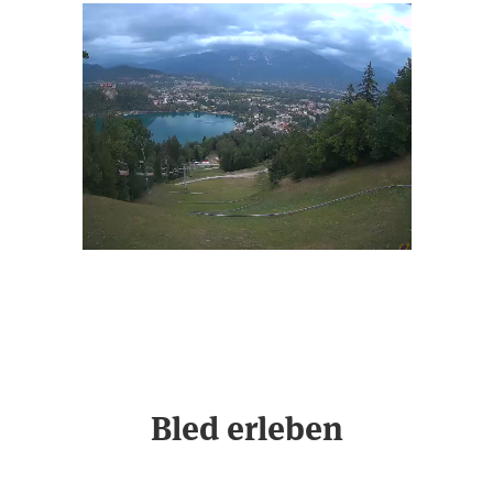
Stream
Unmute
Type
Bled erleben