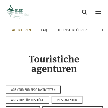
Skoči na vsebino
Suchen
Odpri
ISTICHE AGENTUREN
FAQ
TOURISTENFÜHRER
MULTI
Touristiche
agenturen
AGENTUR FÜR SPORTAKTIVITÄTEN
AGENTUR FÜR AUSFLÜGE
REISEAGENTUR