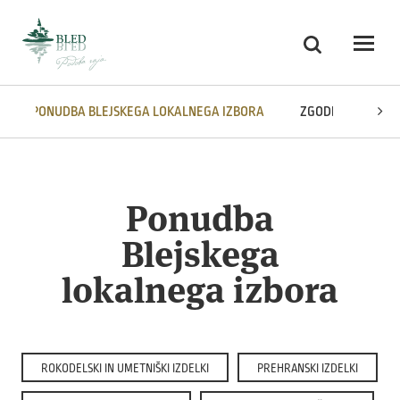
Skoči na vsebino
Iskanje
Odpri
PONUDBA BLEJSKEGA LOKALNEGA IZBORA
ZGODBA BLEJSKE
Ponudba
Blejskega
lokalnega izbora
ROKODELSKI IN UMETNIŠKI IZDELKI
PREHRANSKI IZDELKI