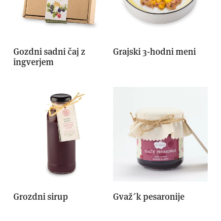
Gozdni sadni čaj z
Grajski 3-hodni meni
ingverjem
Grozdni sirup
Gvaž´k pesaronije