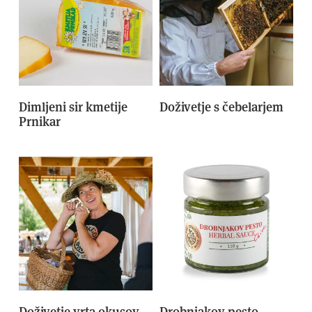
Dimljeni sir kmetije
Doživetje s čebelarjem
Prnikar
Doživetje vrta okusov
Drobnjakov pesto