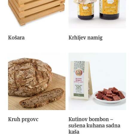
Košara
Krhljev namig
Kruh prgovc
Kutinov bombon –
sušena kuhana sadna
kaša