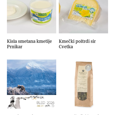
Kisla smetana kmetije
Kmečki poltrdi sir
Prnikar
Cvetka