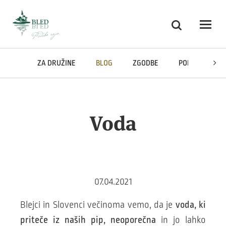
Skoči na vsebino
Iskanje
Odpri
ROKE
ZA DRUŽINE
BLOG
ZGODBE
PODCAST
Voda
07.04.2021
Blejci in Slovenci večinoma vemo, da je
voda, ki
priteče iz naših pip, neoporečna
in jo lahko