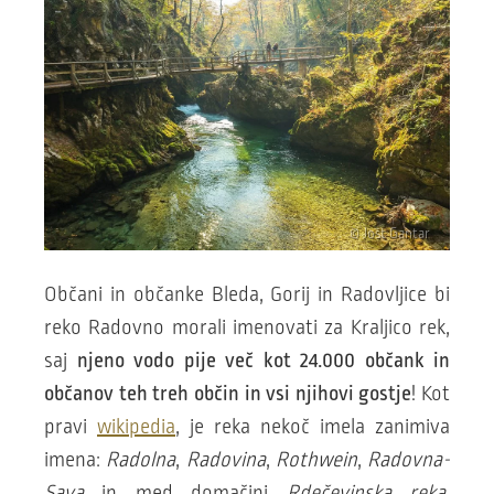
© Jošt Gantar
Občani in občanke Bleda, Gorij in Radovljice bi
reko Radovno morali imenovati za Kraljico rek,
saj
njeno vodo pije več kot 24.000 občank in
občanov teh treh občin in vsi njihovi gostje
! Kot
pravi
wikipedia
, je reka nekoč imela zanimiva
imena:
Radolna
,
Radovina
,
Rothwein
,
Radovna-
Sava
in med domačini
Rdečevinska reka.