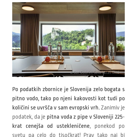
© Bor Dobrin, Sava hoteli Bled
Po podatkih zbornice je Slovenija zelo bogata s
pitno vodo, tako po njeni kakovosti kot tudi po
količini se uvršča v sam evropski vrh.
Zanimiv je
podatek, da je
pitna voda z pipe v Sloveniji 225-
krat cenejša od ustekleničene
, ponekod po
svetu pa celo do tisočkrat! Prav tako naj bi