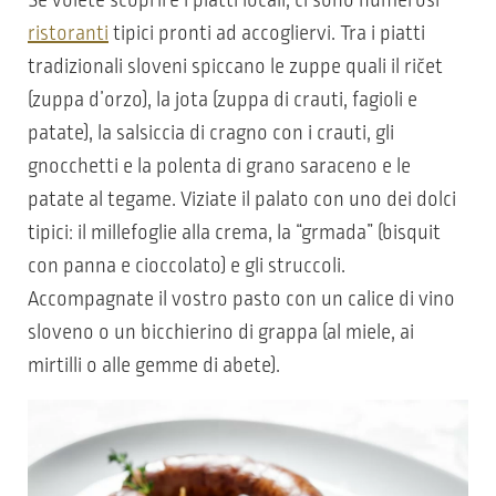
Se volete scoprire i piatti locali, ci sono numerosi
ristoranti
tipici pronti ad accogliervi. Tra i piatti
tradizionali sloveni spiccano le zuppe quali il ričet
(zuppa d’orzo), la jota (zuppa di crauti, fagioli e
patate), la salsiccia di cragno con i crauti, gli
gnocchetti e la polenta di grano saraceno e le
patate al tegame. Viziate il palato con uno dei dolci
tipici: il millefoglie alla crema, la “grmada” (bisquit
con panna e cioccolato) e gli struccoli.
Accompagnate il vostro pasto con un calice di vino
sloveno o un bicchierino di grappa (al miele, ai
mirtilli o alle gemme di abete).