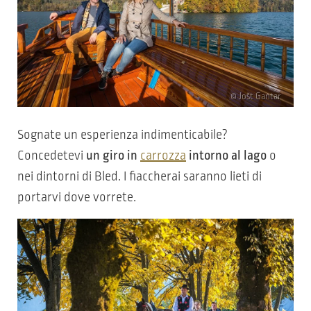
© Jošt Gantar
Sognate un esperienza indimenticabile?
Concedetevi
un giro in
carrozza
intorno al lago
o
nei dintorni di Bled. I fiaccherai saranno lieti di
portarvi dove vorrete.