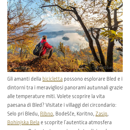
© Jošt Gantar
Gli amanti della
bicicletta
possono esplorare Bled e i
dintorni tra i meravigliosi panorami autunnali grazie
alle temperature miti. Volete scoprire la vita
paesana di Bled? Visitate i villaggi dei circondario:
Selo pri Bledu,
Ribno
, Bodešče, Koritno,
Zasip
,
Bohinjska Bela
e scoprite l’autentica atmosfera