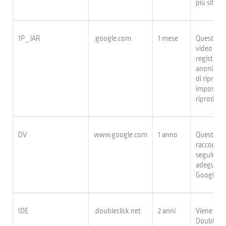
più siti.
1P_JAR
.google.com
1 mese
Questi coo
video di Y
registrano 
anonimi, 
di riprodu
impostazio
riproduzi
DV
www.google.com
1 anno
Questi co
raccogliere
seguire le
adeguamen
Google.
IDE
.doubleclick.net
2 anni
Viene usa
DoubleClic