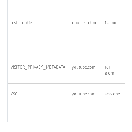
Go
test_cookie
.doubleclick.net
1 anno
Sta
vis
an
de
co
VISITOR_PRIVACY_METADATA
.youtube.com
181
giorni
YSC
.youtube.com
sessione
Re
cre
de
vis