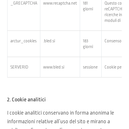
_GRECAPTCHA
www.recaptcha.net
181
Questo cookie 
giorni
reCAPTCHA, che
ricerche indesi
moduli di cont
arctur_cookies
.bled.si
183
Consenso per l
giorni
SERVERID
www.bled.si
sessione
Cookie per l’id
2. Cookie analitici
I cookie analitici conservano in forma anonima le
informazioni relative all’uso del sito e mirano a