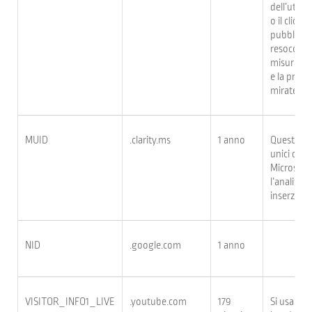
dell’utent
o il clic 
pubblicita
resoconti 
misurare l
e la prese
mirate agl
MUID
.clarity.ms
1 anno
Questo coo
unici duran
Microsoft
l’analitic
inserzioni.
NID
.google.com
1 anno
VISITOR_INFO1_LIVE
.youtube.com
179
Si usa per