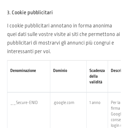
3. Cookie pubblicitari
I cookie pubblicitari annotano in forma anonima
quei dati sulle vostre visite ai siti che permettono ai
pubblicitari di mostrarvi gli annunci più congrui e
interessanti per voi.
Denominazione
Dominio
Scadenza
Descrizio
della
validità
__Secure-ENID
.google.com
1 anno
Per la tute
firma digit
Google ID 
conservaz
login util