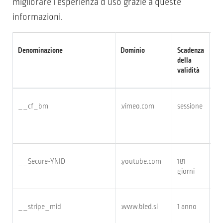
migliorare l’esperienza d’uso grazie a queste
informazioni.
Denominazione
Dominio
Scadenza
De
della
validità
__cf_bm
.vimeo.com
sessione
Il
da
Bo
__Secure-YNID
.youtube.com
181
giorni
__stripe_mid
.www.bled.si
1 anno