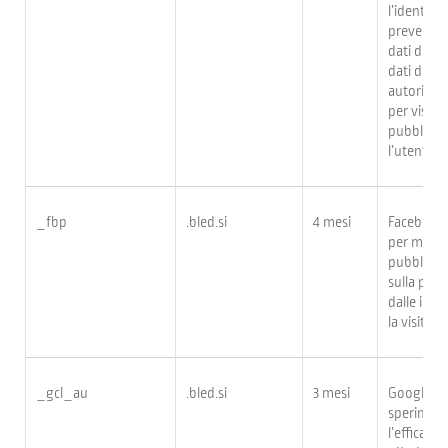
l’identific
prevenzion
dati di ac
dati dei v
autorizzat
per visual
pubblicita
l’utente.
_fbp
.bled.si
4 mesi
Facebook 
per mostr
pubblicita
sulla piat
dalle inse
la visita de
_gcl_au
.bled.si
3 mesi
Google Ad
sperimenta
l’efficacia