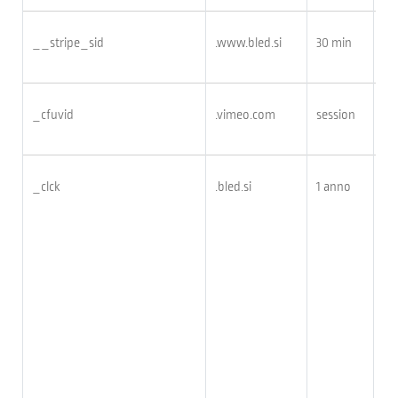
__stripe_sid
.www.bled.si
30 min
_cfuvid
.vimeo.com
session
_clck
.bled.si
1 anno
Qu
ne
Cla
de
all
deg
l’a
de
fu
dat
num
fo