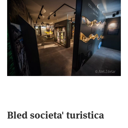
© Aleš Zdešar
Bled societa' turistica