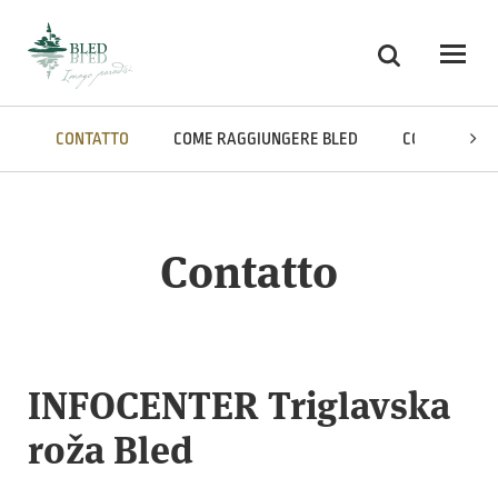
Skoči na vsebino
Ricerca
Odpri
CONTATTO
COME RAGGIUNGERE BLED
COME SPOSTA
Contatto
INFOCENTER Triglavska
roža Bled