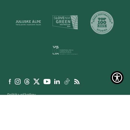
Politika piškotkov
Izjava o dostopnosti
Splošni pogoji
Varstvo osebnih podatkov
Produkcija: Ar©tur