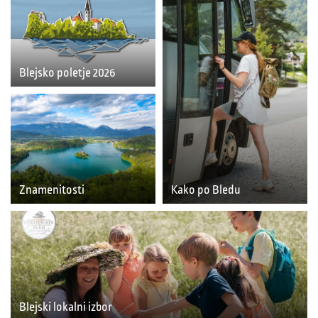
Blejsko poletje 2026
Znamenitosti
Kako po Bledu
Blejski lokalni izbor