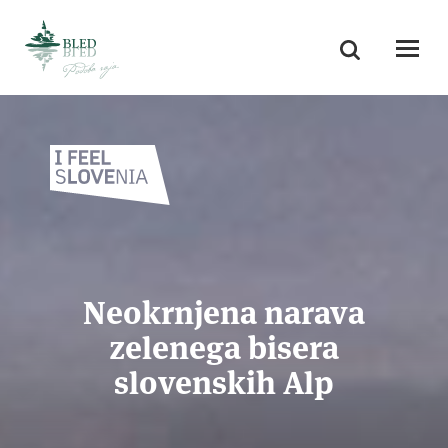
Skoči na vsebino
Iskanje
Odpri
Neokrnjena narava
zelenega bisera
slovenskih Alp