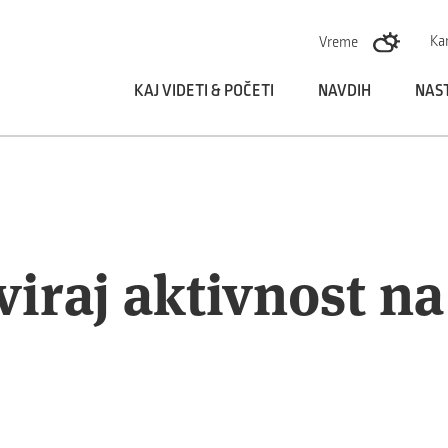
Skoči na vsebino
Ka
Vreme
KAJ VIDETI & POČETI
NAVDIH
NAS
iraj aktivnost n