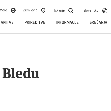
mere
Zemljevid
Iskanje
slovensko
TANITVE
PRIREDITVE
INFORMACIJE
SREČANJA
a Bledu