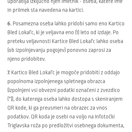
uporablja izključno njen imetnik - oseba, katere ime
in priimek sta navedena na kartici.
6.
Posamezna oseba lahko pridobi samo eno Kartico
Bled Lokal'c, ki je veljavna eno (1) leto od izdaje. Po
preteku veljavnosti Kartice Bled Lokal'c lahko oseba
(ob izpolnjevanju pogojev) ponovno zaprosi za
njeno pridobitev.
7.
Kartico Bled Lokal'c je mogoče pridobiti z oddajo
popolnoma izpolnjenega spletnega obrazca
(izpolnjeni vsi obvezni podatki označeni z zvezdico
(*)), do katerega oseba lahko dostopa s skeniranjem
QR kode, ki ga preusmeri na obrazec za vnos
podatkov. QR koda je osebi na voljo na Infotočki
Triglavska roža po predložitvi osebnega dokumenta,