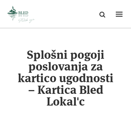
Skoči na vsebino
Iskanje
Odpri
Splošni pogoji
poslovanja za
kartico ugodnosti
– Kartica Bled
Lokal'c