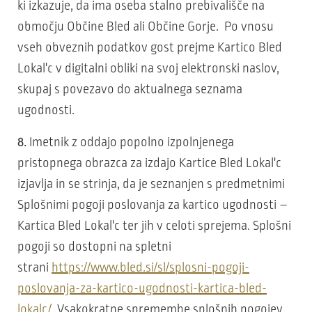
ki izkazuje, da ima oseba stalno prebivališče na
območju Občine Bled ali Občine Gorje. Po vnosu
vseh obveznih podatkov gost prejme Kartico Bled
Lokal'c v digitalni obliki na svoj elektronski naslov,
skupaj s povezavo do aktualnega seznama
ugodnosti.
8.
Imetnik z oddajo popolno izpolnjenega
pristopnega obrazca za izdajo Kartice Bled Lokal'c
izjavlja in se strinja, da je seznanjen s predmetnimi
Splošnimi pogoji poslovanja za kartico ugodnosti –
Kartica Bled Lokal'c ter jih v celoti sprejema. Splošni
pogoji so dostopni na spletni
strani
https://www.bled.si/sl/splosni-pogoji-
poslovanja-za-kartico-ugodnosti-kartica-bled-
lokalc/
. Vsakokratne spremembe splošnih pogojev,