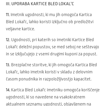
III. UPORABA KARTICE BLED LOKAL'C
11.
Imetnik ugodnosti, ki mu jih omogoča Kartica
Bled Lokal'c, lahko koristi izključno ob predložitvi
veljavne kartice.
12.
Ugodnosti, pri katerih so imetniki Kartice Bled
Lokal'c deležni popustov, se med seboj ne seštevajo
in se izključujejo z vsemi drugimi kuponi za popust.
13.
Brezplačne storitve, ki jih omogoča Kartica Bled
Lokal'c, lahko imetnik koristi v skladu z delovnim
časom ponudnika in razpoložljivostjo kapacitet.
14.
Kartica Bled Lokal'c imetniku omogoča koriščenje
ugodnosti, ki so navedene na vsakokratnem
aktualnem seznamu ugodnosti, objavljenem na