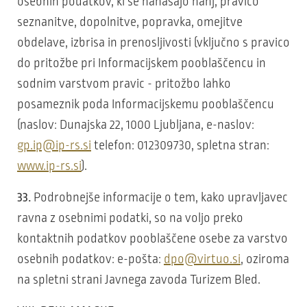
osebnih podatkov, ki se nanašajo nanj, pravico
seznanitve, dopolnitve, popravka, omejitve
obdelave, izbrisa in prenosljivosti (vključno s pravico
do pritožbe pri Informacijskem pooblaščencu in
sodnim varstvom pravic - pritožbo lahko
posameznik poda Informacijskemu pooblaščencu
(naslov: Dunajska 22, 1000 Ljubljana, e-naslov:
gp.ip@ip-rs.si
telefon: 012309730, spletna stran:
www.ip-rs.si
).
33.
Podrobnejše informacije o tem, kako upravljavec
ravna z osebnimi podatki, so na voljo preko
kontaktnih podatkov pooblaščene osebe za varstvo
osebnih podatkov: e-pošta:
dpo@virtuo.si
, oziroma
na spletni strani Javnega zavoda Turizem Bled.