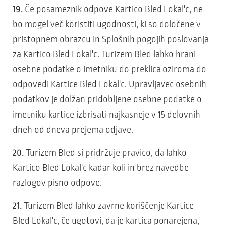
19.
Če posameznik odpove Kartico Bled Lokal'c, ne
bo mogel več koristiti ugodnosti, ki so določene v
pristopnem obrazcu in Splošnih pogojih poslovanja
za Kartico Bled Lokal'c. Turizem Bled lahko hrani
osebne podatke o imetniku do preklica oziroma do
odpovedi Kartice Bled Lokal'c. Upravljavec osebnih
podatkov je dolžan pridobljene osebne podatke o
imetniku kartice izbrisati najkasneje v 15 delovnih
dneh od dneva prejema odjave.
20.
Turizem Bled si pridržuje pravico, da lahko
Kartico Bled Lokal'c kadar koli in brez navedbe
razlogov pisno odpove.
21.
Turizem Bled lahko zavrne koriščenje Kartice
Bled Lokal'c, če ugotovi, da je kartica ponarejena,