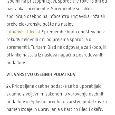
izpolnil na pristopni izjavi, sporočiti v roku 15 dni od
nastanka spremembe. Spremembe se lahko
sporočajo osebno na Infocentru Triglavska roža ali
preko elektronske pošte na naslov
info@visitbled.si
. Spremembe bodo upoštevane v
roku 15 delovnih dni od prejema sporočila o
spremembi. Turizem Bled ne odgovarja za škodo, ki
bi lahko nastala iz naslova napačno posredovanih
podatkov.
VII. VARSTVO OSEBNIH PODATKOV
27.
Pridobljene osebne podatke se bo uporabljalo
skladno z veljavnim zakonom o varovanju osebnih
podatkov in Splošno uredbo o varstvu podatkov za
namen izdaje in upravljanja s Kartico Bled Lokal'c.