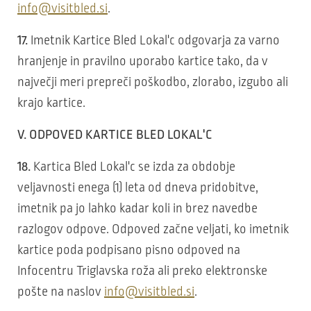
info@visitbled.si
.
17.
Imetnik Kartice Bled Lokal'c odgovarja za varno
hranjenje in pravilno uporabo kartice tako, da v
največji meri prepreči poškodbo, zlorabo, izgubo ali
krajo kartice.
V. ODPOVED KARTICE BLED LOKAL'C
18.
Kartica Bled Lokal'c se izda za obdobje
veljavnosti enega (1) leta od dneva pridobitve,
imetnik pa jo lahko kadar koli in brez navedbe
razlogov odpove. Odpoved začne veljati, ko imetnik
kartice poda podpisano pisno odpoved na
Infocentru Triglavska roža ali preko elektronske
pošte na naslov
info@visitbled.si
.