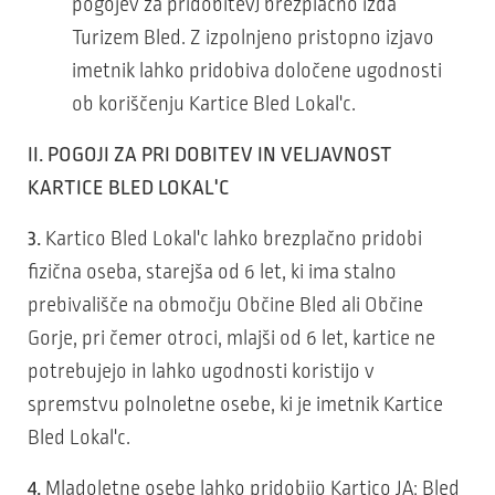
pogojev za pridobitev) brezplačno izda
Turizem Bled. Z izpolnjeno pristopno izjavo
imetnik lahko pridobiva določene ugodnosti
ob koriščenju Kartice Bled Lokal'c.
II. POGOJI ZA PRI DOBITEV IN VELJAVNOST
KARTICE BLED LOKAL'C
3.
Kartico Bled Lokal'c lahko brezplačno pridobi
fizična oseba, starejša od 6 let, ki ima stalno
prebivališče na območju Občine Bled ali Občine
Gorje, pri čemer otroci, mlajši od 6 let, kartice ne
potrebujejo in lahko ugodnosti koristijo v
spremstvu polnoletne osebe, ki je imetnik Kartice
Bled Lokal'c.
4.
Mladoletne osebe lahko pridobijo Kartico JA: Bled