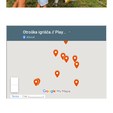
© Jošt Gantar, www.slovenia.info