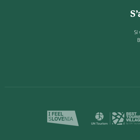
S’
Si
B