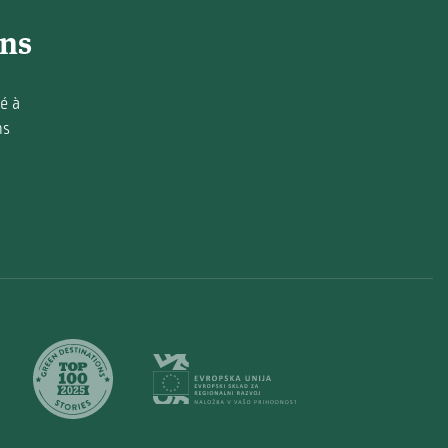
ons
é à
ns