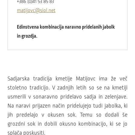
+386 (0)41 53 85 83
matijovc@siol.net
Edinstvena kombinacija naravno pridelanih jabolk
in grozdja.
Sadjarska tradicija kmetije Matijovc ima že več
stoletno tradicijo. V zadnjih letih so se na kmetiji
usmerili v sonaravno pridelavo sadja in zelenjave.
Na naravi prijazen način pridelujejo tudi jabolka, ki
jih predelajo v okusen sok. Temu so dodali še
grozdni sok in dobili okusno kombinacijo, ki se jo
splača poskusiti.