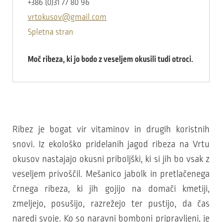
+386 (0)31 77 80 96
vrtokusov@gmail.com
Spletna stran
Moč ribeza, ki jo bodo z veseljem okusili tudi otroci.
Ribez je bogat vir vitaminov in drugih koristnih
snovi. Iz ekološko pridelanih jagod ribeza na Vrtu
okusov nastajajo okusni priboljški, ki si jih bo vsak z
veseljem privoščil. Mešanico jabolk in pretlačenega
črnega ribeza, ki jih gojijo na domači kmetiji,
zmeljejo, posušijo, razrežejo ter pustijo, da čas
naredi svoje. Ko so naravni bomboni pripravljeni, je