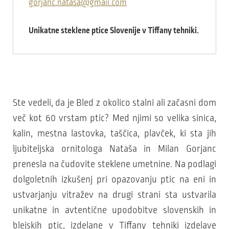
gorjanc.natasa@gmail.com
Unikatne steklene ptice Slovenije v Tiffany tehniki.
Ste vedeli, da je Bled z okolico stalni ali začasni dom
več kot 60 vrstam ptic? Med njimi so velika sinica,
kalin, mestna lastovka, taščica, plavček, ki sta jih
ljubiteljska ornitologa Nataša in Milan Gorjanc
prenesla na čudovite steklene umetnine. Na podlagi
dolgoletnih izkušenj pri opazovanju ptic na eni in
ustvarjanju vitražev na drugi strani sta ustvarila
unikatne in avtentične upodobitve slovenskih in
blejskih ptic, izdelane v Tiffany tehniki izdelave