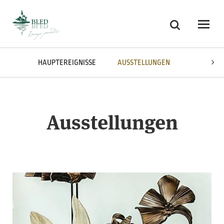
Skoči na vsebino
Suchen
Odpri
NDER
HAUPTEREIGNISSE
AUSSTELLUNGEN
Ausstellungen