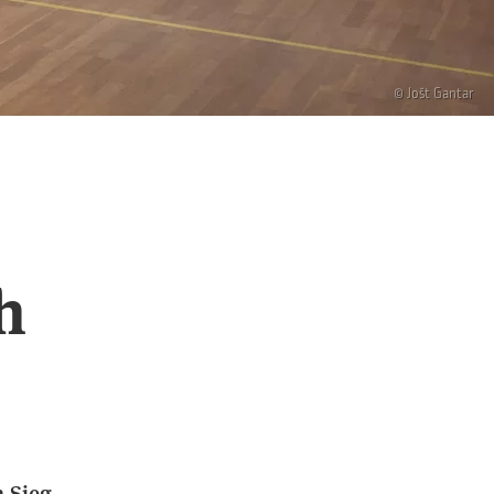
© Jošt Gantar
h
n Sieg