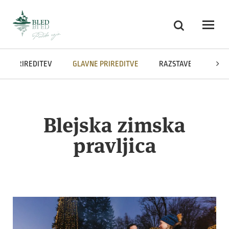
Skoči na vsebino
Iskanje
Odpri
DAR PRIREDITEV
GLAVNE PRIREDITVE
RAZSTAVE
Blejska zimska
pravljica