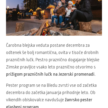
Čarobna blejska veduta postane decembra za
odtenek še bolj romantična, ovita v tisoče drobnih
prazničnih lučk. Pestro praznično dogajanje blejske
Zimske pravljice vsako leto praznično otvorimo s
prižigom prazničnih lučk na Jezerski promenadi
.
Pester program se na Bledu zvrsti vse od začetka
decembra do začetka januarja prihodnje leto. Ob
vikendih obiskovalce navdušuje
žanrsko pester
glasbeni program
.