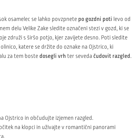
isok osamelec se lahko povzpnete
po gozdni poti
levo od
em delu Velike Zake sledite označeni stezi v gozd, ki se
e združi s širšo potjo, kjer zavijete desno. Poti sledite
linico, katere se držite do oznake na Ojstrico, ki
alu za tem boste
dosegli vrh
ter seveda
čudovit razgled
.
a Ojstrico in občudujte izjemen razgled.
počitek na klopci in uživajte v romantični panorami
ra.