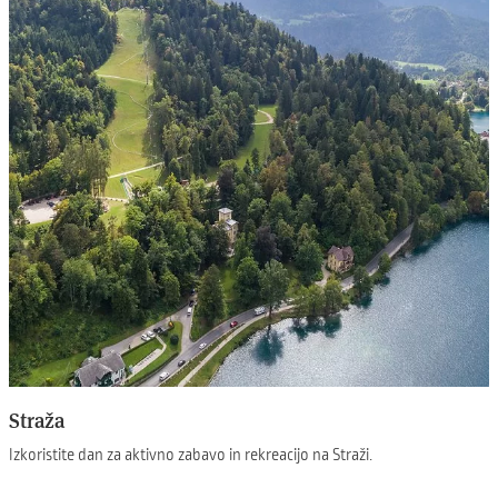
Straža
Izkoristite dan za aktivno zabavo in rekreacijo na Straži.