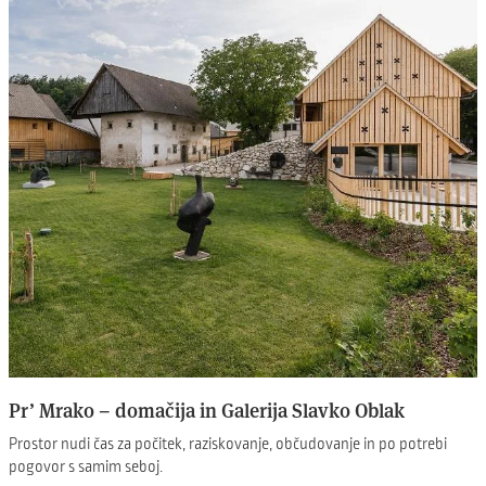
Pr’ Mrako – domačija in Galerija Slavko Oblak
Prostor nudi čas za počitek, raziskovanje, občudovanje in po potrebi
pogovor s samim seboj.