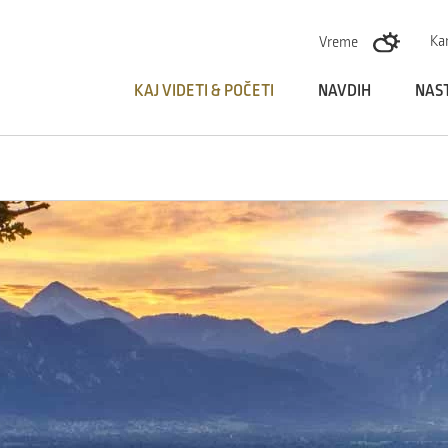
Skoči na vsebino
Ka
Vreme
KAJ VIDETI & POČETI
NAVDIH
NAS