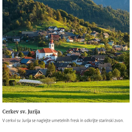
Cerkev sv. Jurija
V cerkvi sv. Jurija se naglejte umetelnih fresk in odkrijte starinski zvon.