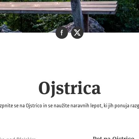
Ojstrica
pnite se na Ojstrico in se naužite naravnih lepot, ki jih ponuja raz
Pot na Ojstrico