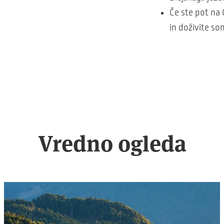
Če ste pot na 
in doživite so
Vredno ogleda