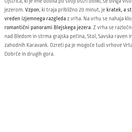
Ojstrica, ki je ime dobila po svoji ostri obliki, se dviga vi
jezerom.
Vzpon
, ki traja približno 20 minut, je
kratek, a s
vreden izjemnega razgleda
z vrha. Na vrhu se nahaja klo
romantični panorami Blejskega jezera
. Z vrha se razločn
nad Bledom in strma grajska pečina, Stol, Savska raven i
zahodnih Karavank. Ozreti pa je mogoče tudi vrhove Vrta
Dobrče in drugih gora.