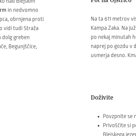
soko nad Blejskim
trm
in nedvomno
Na ta 611 metrov v
pca, obrnjena proti
Kampa Zaka. Na južn
o vidi tudi Straža
po nekaj minutah hoj
n dolg greben
naprej po gozdu v do
če, Begunjščice,
usmerja desno. Km
Doživite
Povzpnite se n
Privoščite si 
Blejskega jeze