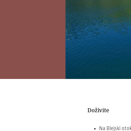
Doživite
Na Blejski otok