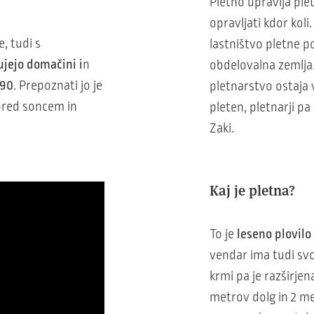
Pletno upravlja plet
opravljati kdor koli
, tudi s
lastništvo pletne p
ujejo domačini i
n
obdelovalna zemlja.
590
. Prepoznati jo je
pletnarstvo ostaja 
 pred soncem in
pleten, pletnarji pa
Zaki.
Kaj je pletna?
To je
leseno plovilo
vendar ima tudi svo
krmi pa je razširje
metrov dolg in 2 me