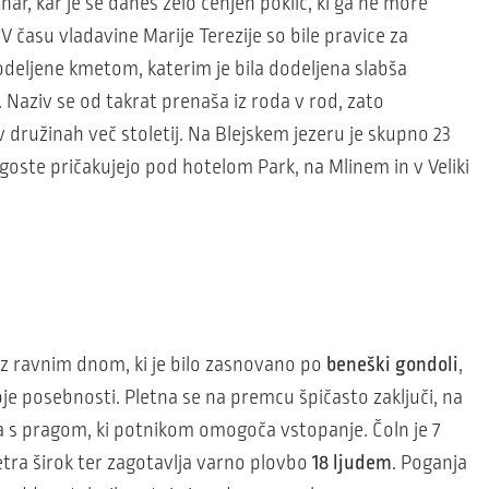
nar, kar je še danes zelo cenjen poklic, ki ga ne more
. V času vladavine Marije Terezije so bile pravice za
odeljene kmetom, katerim je bila dodeljena slabša
 Naziv se od takrat prenaša iz roda v rod, zato
v družinah več stoletij. Na Blejskem jezeru je skupno 23
 goste pričakujejo pod hotelom Park, na Mlinem in v Veliki
z ravnim dnom, ki je bilo zasnovano po
beneški gondoli
,
je posebnosti. Pletna se na premcu špičasto zaključi, na
na s pragom, ki potnikom omogoča vstopanje. Čoln je 7
tra širok ter zagotavlja varno plovbo
18 ljudem
. Poganja