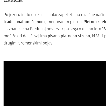
Po jezeru in do otoka se lahko zapeljete na različne načine
tradicionalnim čolnom
, imenovanim pletna.
Pletne izdel
so znane le na Bledu, njihov izvor pa sega v daljno leto
1
moč že od daleč, saj ima pisano platneno streho, ki ščiti
drugimi vremenskimi pojavi.