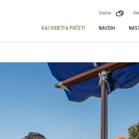
Skoči na vsebino
Ka
Vreme
KAJ VIDETI & POČETI
NAVDIH
NAS