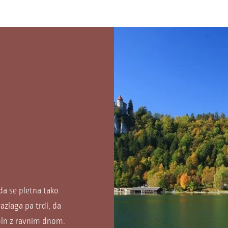
 da se pletna tako
razlaga pa trdi, da
oln z ravnim dnom.