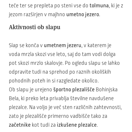
teče ter se prepleta po steni vse do
tolmuna
, ki je z
jezom razširjen v majhno
umetno jezero
.
Aktivnosti ob slapu
Slap se konča v
umetnem jezeru
, v katerem je
voda mrzla skozi vse leto, saj do tam vodi dolga
pot skozi mrzlo skalovje. Po ogledu slapu se lahko
odpravite tudi na sprehod po raznih okoliških
pohodnih poteh in si razgledate okolico.
Ob slapu je urejeno
športno plezališče
Bohinjska
Bela, ki preko leta privablja številne navdušene
plezalce. Na voljo je več sten različnih zahtevnosti,
zato je plezališče primerno vadbišče tako za
začetnike
kot tudi za
izkušene plezalce
.