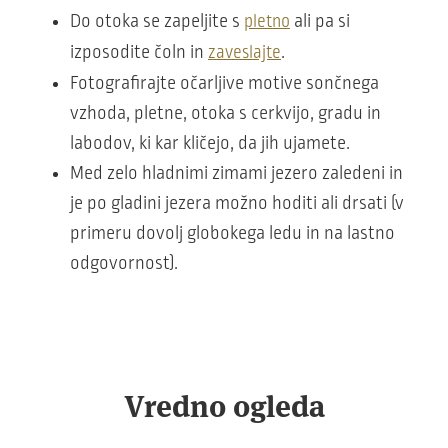
Do otoka se zapeljite s
ali pa si
pletno
izposodite čoln in
.
zaveslajte
Fotografirajte očarljive motive sončnega
vzhoda, pletne, otoka s cerkvijo, gradu in
labodov, ki kar kličejo, da jih ujamete.
Med zelo hladnimi zimami jezero zaledeni in
je po gladini jezera možno hoditi ali drsati (v
primeru dovolj globokega ledu in na lastno
odgovornost).
Vredno ogleda