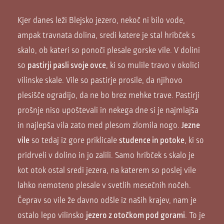
Kjer danes leži Blejsko jezero, nekoč ni bilo vode,
ampak travnata dolina, sredi katere je stal hribček s
skalo, ob kateri so ponoči plesale gorske vile. V dolini
so
pastirji pasli svoje ovce
, ki so mulile travo v okolici
vilinske skale. Vile so pastirje prosile, da njihovo
plesišče ogradijo, da ne bo brez mehke trave. Pastirji
prošnje niso upoštevali in nekega dne si je najmlajša
in najlepša vila zato med plesom zlomila nogo.
Jezne
vile
so tedaj iz gore priklicale
studence in potoke
, ki so
pridrveli v dolino in jo zalili. Samo hribček s skalo je
kot otok ostal sredi jezera, na katerem so poslej vile
lahko nemoteno plesale v svetlih mesečnih nočeh.
Čeprav so vile že davno odšle iz naših krajev, nam je
ostalo lepo vilinsko
jezero z otočkom pod gorami
. To je