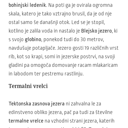
bohinjski ledenik
. Na poti ga je ovirala ogromna
skala, katero je tako vztrajno brusil, da je od nje
ostal samo še današnji otok. Led se je stopil,
kotlino je zalila voda in nastalo je
Blejsko jezero
, ki
s svojo
globino
, ponekod tudi do 30 metrov,
navdušuje potapljače. Jezero gosti 19 različnih vrst
rib, kot so krapi, somi in jezerske postrvi, na svoji
gladini pa omogoča domovanje racam mlakaricam
in labodom ter pestremu rastlinju.
Termalni vrelci
Tektonska zasnova jezera
ni zahvalna le za
edinstveno obliko jezera, pač pa tudi za številne
termalne vrelce
na vzhodni strani jezera, katerih