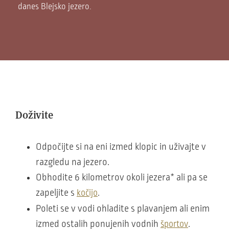
danes Blejsko jezero.
Doživite
Odpočijte si na eni izmed klopic in uživajte v
razgledu na jezero.
Obhodite 6 kilometrov okoli jezera* ali pa se
zapeljite s
.
kočijo
Poleti se v vodi ohladite s plavanjem ali enim
izmed ostalih ponujenih vodnih
.
športov