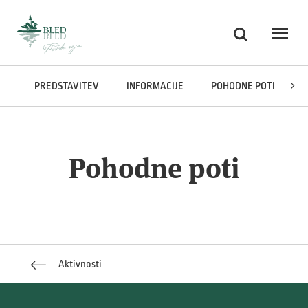
Skoči na vsebino
Iskanje
Odpri
PREDSTAVITEV
INFORMACIJE
POHODNE POTI
Pohodne poti
Aktivnosti