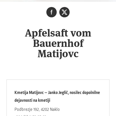
Apfelsaft vom
Bauernhof
Matijovc
Kmetija Matijovc – Janko Jeglič, nosilec dopolnilne
dejavnosti na kmetiji
Podbrezje 192, 4202 Naklo