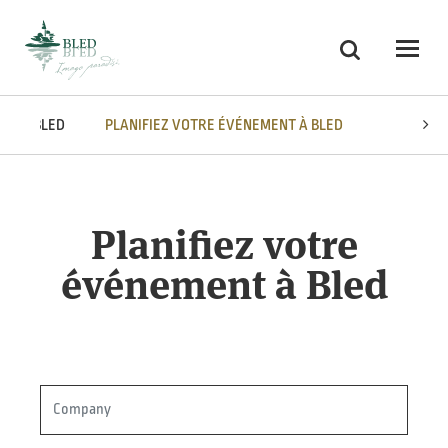
Skoči na vsebino
Recherche
Odpri
S DE BLED
PLANIFIEZ VOTRE ÉVÉNEMENT À BLED
Planifiez votre
événement à Bled