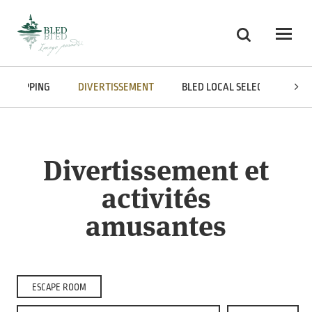
Skoči na vsebino
Recherche
Odpri
SHOPPING
DIVERTISSEMENT
BLED LOCAL SELECTION
Divertissement et
activités
amusantes
ESCAPE ROOM