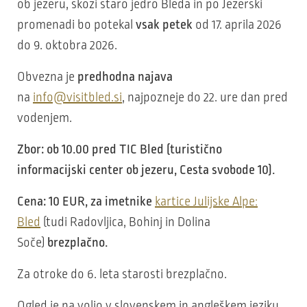
ob jezeru, skozi staro jedro Bleda in po Jezerski
promenadi bo potekal
vsak petek
od 17. aprila 2026
do 9. oktobra 2026.
Obvezna je
predhodna najava
na
info@visitbled.si
, najpozneje do 22. ure dan pred
vodenjem.
Zbor: ob 10.00 pred TIC Bled (turistično
informacijski center ob jezeru, Cesta svobode 10).
Cena:
10 EUR, za imetnike
kartice Julijske Alpe:
Bled
(tudi Radovljica, Bohinj in Dolina
Soče)
brezplačno.
Za otroke do 6. leta starosti brezplačno.
Ogled je na voljo v slovenskem in angleškem jeziku.