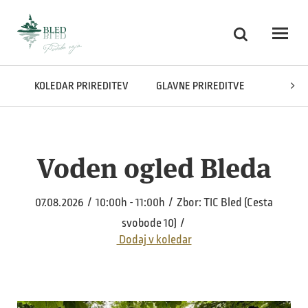
Skoči na vsebino
Iskanje
Odpri
KOLEDAR PRIREDITEV
GLAVNE PRIREDITVE
RAZSTA
Voden ogled Bleda
07.08.2026 / 10:00h - 11:00h / Zbor: TIC Bled (Cesta
svobode 10) /
Dodaj v koledar