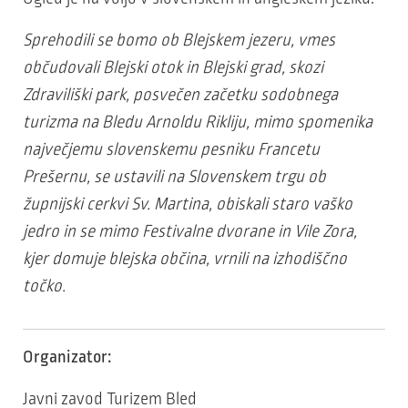
Sprehodili se bom
o ob Blejskem jezeru, vmes
občudovali Blejski otok in Blejski grad, skozi
Zdraviliški park, posvečen začetku sodobnega
turizma na Bledu Arnoldu Rikliju, mimo spomenika
največjemu slovenskemu pesniku Francetu
Prešernu, se ustavili na Slovenskem trgu ob
župnijski cerkvi Sv. Martina, obiskali staro vaško
jedro in se mimo Festivalne dvorane in Vile Zora,
kjer domuje blejska občina, vrnili na izhodiščno
točko.
Organizator:
Javni zavod Turizem Bled