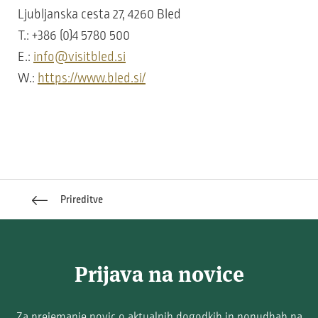
Ljubljanska cesta 27, 4260 Bled
T.: +386 (0)4 5780 500
E.:
info@visitbled.si
W.:
https://www.bled.si/
Prireditve
Prijava na novice
Za prejemanje novic o aktualnih dogodkih in ponudbah na