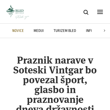
Skoči na vsebino
Iskanje
Odpri
NOVICE
MEDIJI
TURIZEM BLED
INFORMACIJE J
Praznik narave v
Soteski Vintgar bo
povezal šport,
glasbo in
praznovanje
dneva državnosti