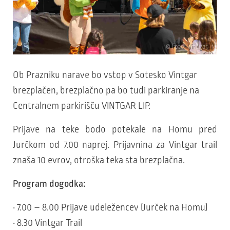
© Foto: Vintgar
Ob Prazniku narave bo vstop v Sotesko Vintgar
brezplačen, brezplačno pa bo tudi parkiranje na
Centralnem parkirišču VINTGAR LIP.
Prijave na teke bodo potekale na Homu pred
Jurčkom od 7.00 naprej. Prijavnina za Vintgar trail
znaša 10 evrov, otroška teka sta brezplačna.
Program dogodka:
• 7.00 – 8.00 Prijave udeležencev (Jurček na Homu)
• 8.30 Vintgar Trail