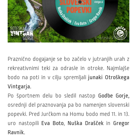
© Soteska Vintgar
Praznično dogajanje se bo začelo v jutranjih urah z
rekreativnimi teki za odrasle in otroke. Najmlajše
bodo na poti in v cilju spremljali
junaki Otroškega
Vintgarja.
Po športnem delu bo sledil nastop
Godbe Gorje,
osrednji del praznovanja pa bo namenjen slovenski
popevki. Pred Jurčkom na Homu bodo med 11. in 13.
uro nastopili
Eva Boto
,
Nuška Drašček
in
Gregor
Ravnik.