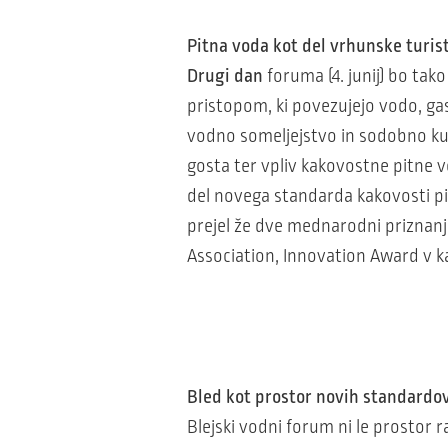
Pitna voda kot del vrhunske turis
Drugi dan
foruma (4. junij) bo ta
pristopom, ki povezujejo vodo, ga
vodno someljejstvo in sodobno kult
gosta ter vpliv kakovostne pitne v
del novega standarda kakovosti pi
prejel že dve mednarodni priznanj
Association, Innovation Award v ka
Bled kot prostor novih standardo
Blejski vodni forum ni le prostor 