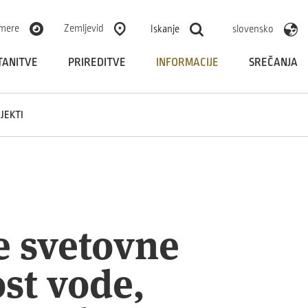
mere
Zemljevid
Iskanje
slovensko
TANITVE
PRIREDITVE
INFORMACIJE
SREČANJA
JEKTI
ne svetovne
st vode,