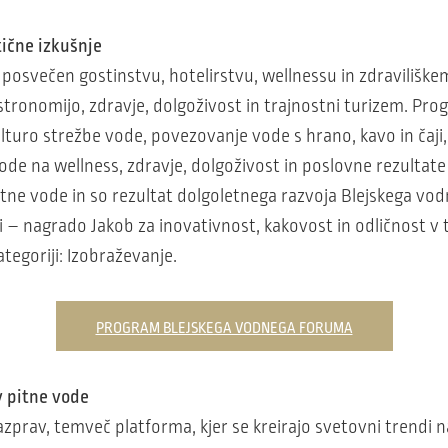
tične izkušnje
ko posvečen gostinstvu, hotelirstvu, wellnessu in zdraviliš
stronomijo, zdravje, dolgoživost in trajnostni turizem. Pr
uro strežbe vode, povezovanje vode s hrano, kavo in čaji, v
ode na wellness, zdravje, dolgoživost in poslovne rezultate 
tne vode in so rezultat dolgoletnega razvoja Blejskega vo
i – nagrado Jakob za inovativnost, kakovost in odličnost v
tegoriji: Izobraževanje.
PROGRAM BLEJSKEGA VODNEGA FORUMA
v pitne vode
razprav, temveč platforma, kjer se kreirajo svetovni trendi 