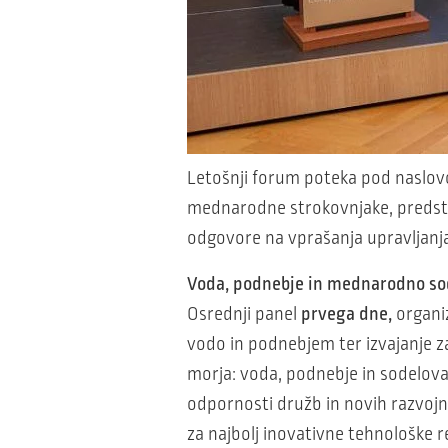
Letošnji forum poteka pod nasl
mednarodne strokovnjake, predstav
odgovore na vprašanja upravljan
Voda, podnebje in mednarodno so
Osrednji panel
prvega dne,
organiz
vodo in podnebjem ter izvajanje z
morja: voda, podnebje in sodelo
odpornosti družb in novih razvoj
za najbolj inovativne tehnološke r