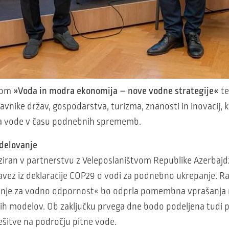
ovom
»Voda in modra ekonomija – nove vodne strategije«
te
nike držav, gospodarstva, turizma, znanosti in inovacij, ki
ja vode v času podnebnih sprememb.
delovanje
iran v partnerstvu z Veleposlaništvom Republike Azerbajd
avez iz deklaracije COP29 o vodi za podnebno ukrepanje. R
vanje za vodno odpornost« bo odprla pomembna vprašanja
nih modelov. Ob zaključku prvega dne bodo podeljena tudi
ešitve na področju pitne vode.