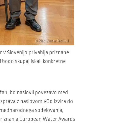
© Bled Water Festival
r v Slovenijo privablja priznane
 bodo skupaj iskali konkretne
žan, bo naslovil povezavo med
azprava z naslovom »Od izvira do
 mednarodnega sodelovanja,
 priznanja European Water Awards