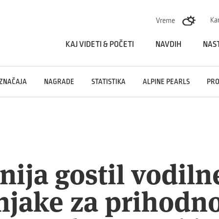
Skoči na vsebino
Ka
Vreme
KAJ VIDETI & POČETI
NAVDIH
NAS
 ZNAČAJA
NAGRADE
STATISTIKA
ALPINE PEARLS
PRO
nija gostil vodil
njake za prihodno