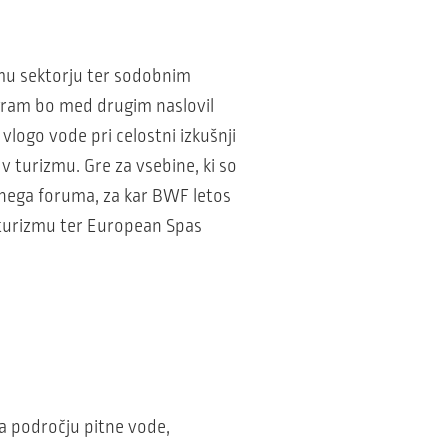
kemu sektorju ter sodobnim
ogram bo med drugim naslovil
logo vode pri celostni izkušnji
v turizmu. Gre za vsebine, ki so
dnega foruma, za kar BWF letos
 turizmu ter European Spas
na področju pitne vode,