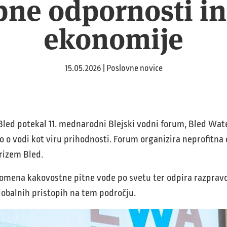
ne odpornosti i
ekonomije
15.05.2026 | Poslovne novice
i Bled potekal 11. mednarodni Blejski vodni forum, Bled Wa
 o vodi kot viru prihodnosti. Forum organizira neprofitna
rizem Bled.
mena kakovostne pitne vode po svetu ter odpira razpravo
lobalnih pristopih na tem področju.