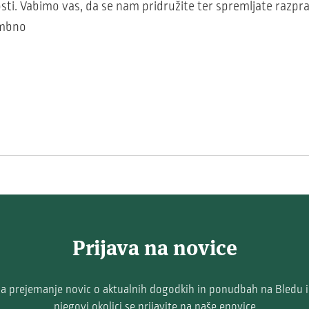
ti. Vabimo vas, da se nam pridružite ter spremljate razprav
membno
Prijava na novice
a prejemanje novic o aktualnih dogodkih in ponudbah na Bledu 
njegovi okolici se prijavite na naše enovice