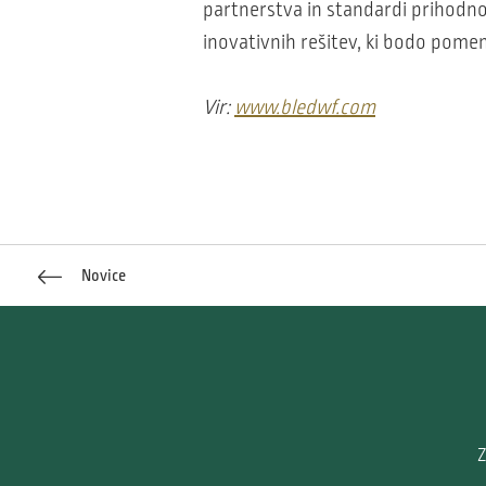
partnerstva in standardi prihodnos
inovativnih rešitev, ki bodo po
Vir:
www.bledwf.com
Novice
Z