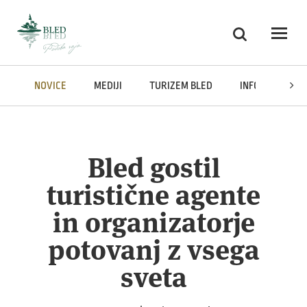
Skoči na vsebino
Iskanje
Odpri
NOVICE
MEDIJI
TURIZEM BLED
INFORMACIJE J
Bled gostil
turistične agente
in organizatorje
potovanj z vsega
sveta