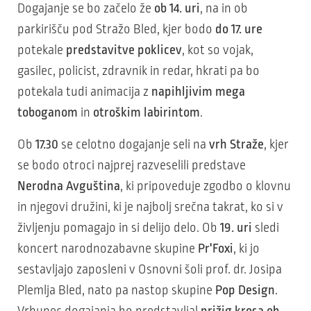
Dogajanje se bo začelo že
ob
14. uri
, na in ob
parkirišču pod Stražo Bled, kjer bodo
do 17. ure
potekale
predstavitve poklicev
, kot so vojak,
gasilec, policist, zdravnik in redar, hkrati pa bo
potekala tudi animacija z
napihljivim mega
toboganom
in
otroškim labirintom
.
Ob
17.30
se celotno dogajanje seli na
vrh Straže
, kjer
se bodo otroci najprej razveselili predstave
Nerodna Avguština
, ki pripoveduje zgodbo o klovnu
in njegovi družini, ki je najbolj srečna takrat, ko si v
življenju pomagajo in si delijo delo. Ob
19. uri
sledi
koncert narodnozabavne skupine
Pr'Foxi
, ki jo
sestavljajo zaposleni v Osnovni šoli prof. dr. Josipa
Plemlja Bled, nato pa nastop skupine
Pop Design
.
Vrhunec dogajanja bo predstavljal
prižig kresa ob