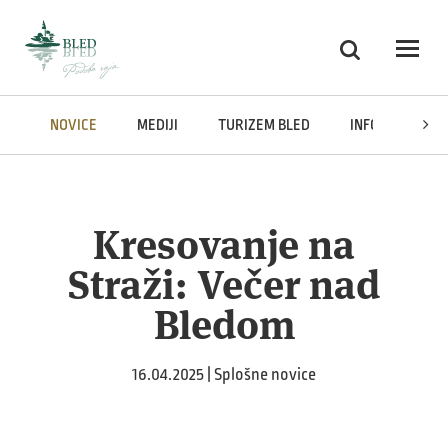
Skoči na vsebino
Iskanje
Odpri
NOVICE
MEDIJI
TURIZEM BLED
INFORMACIJE J
Kresovanje na
Straži: Večer nad
Bledom
16.04.2025 | Splošne novice