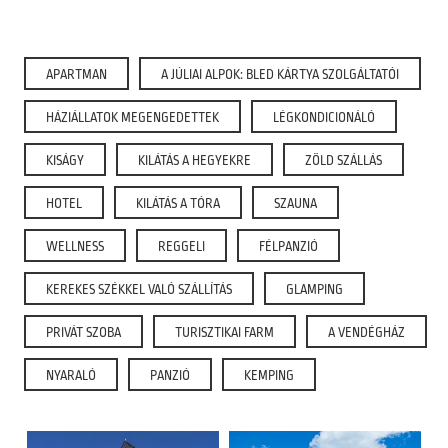
APARTMAN
A JÚLIAI ALPOK: BLED KÁRTYA SZOLGÁLTATÓI
HÁZIÁLLATOK MEGENGEDETTEK
LÉGKONDICIONÁLÓ
KISÁGY
KILÁTÁS A HEGYEKRE
ZÖLD SZÁLLÁS
HOTEL
KILÁTÁS A TÓRA
SZAUNA
WELLNESS
REGGELI
FÉLPANZIÓ
KEREKES SZÉKKEL VALÓ SZÁLLÍTÁS
GLAMPING
PRIVÁT SZOBA
TURISZTIKAI FARM
A VENDÉGHÁZ
NYARALÓ
PANZIÓ
KEMPING