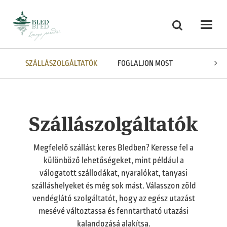
Skoči na vsebino
Keresés
Odpri
SZÁLLÁSZOLGÁLTATÓK
FOGLALJON MOST
A JÚLIAI 
Szállászolgáltatók
Megfelelő szállást keres Bledben? Keresse fel a
különböző lehetőségeket, mint például a
válogatott szállodákat, nyaralókat, tanyasi
szálláshelyeket és még sok mást. Válasszon zöld
vendéglátó szolgáltatót, hogy az egész utazást
mesévé változtassa és fenntartható utazási
kalandozásá alakítsa.