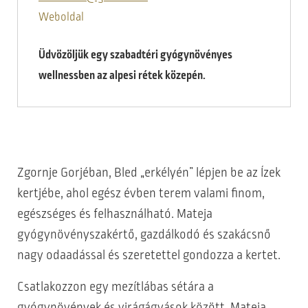
Weboldal
Üdvözöljük egy szabadtéri gyógynövényes
wellnessben az alpesi rétek közepén.
Zgornje Gorjéban, Bled „erkélyén” lépjen be az Ízek
kertjébe, ahol egész évben terem valami finom,
egészséges és felhasználható. Mateja
gyógynövényszakértő, gazdálkodó és szakácsnő
nagy odaadással és szeretettel gondozza a kertet.
Csatlakozzon egy mezítlábas sétára a
gyógynövények és virágágyások között. Mateja