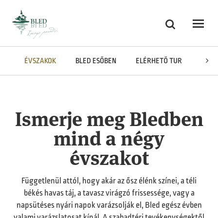
Skoči na vsebino
Keresés
Odpri
ÉVSZAKOK
BLED ESŐBEN
ELÉRHETŐ TURIZMUS
Ismerje meg Bledben
mind a négy
évszakot
Függetlenül attól, hogy akár az ősz élénk színei, a téli
békés havas táj, a tavasz virágzó frissessége, vagy a
napsütéses nyári napok varázsolják el, Bled egész évben
valami varázslatosat kínál. A szabadtéri tevékenységektől