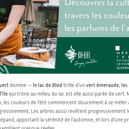
 vert
domine —
le lac de Bled
brille d'un
vert émeraude
,
les
l'île
qui trône au milieu du lac est elle aussi parée de vert.
atin, les couleurs de l'été commencent doucement à se mêler 
ressivement. Les arbres aussi revêtent progressivement l
 répand, apportant la sérénité de l'automne, et lors d'une
semblent presque réelles.