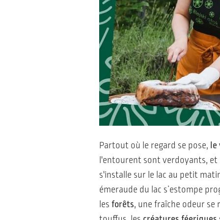
Partout où le regard se pose,
le
l'entourent sont verdoyants, et
s'installe sur le lac au petit m
émeraude du lac s’estompe prog
les
forêts
, une fraîche odeur se
touffus, les
créatures féeriques