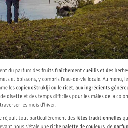
sent du parfum des
fruits fraîchement cueillis et des herb
ts et boissons, y compris l'eau-de-vie locale. Au menu, les
omme les
copieux štruklji ou le ričet, aux ingrédients génére
 disette et des temps difficiles pour les mâles de la colon
traverser les mois d'hiver.
se réjouit tout particulièrement des
fêtes traditionnelles
qui
Devant nous s'étale une
riche palette de couleurs, de parfu