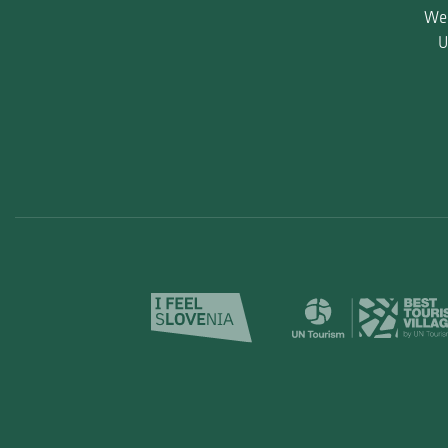
Wen
U