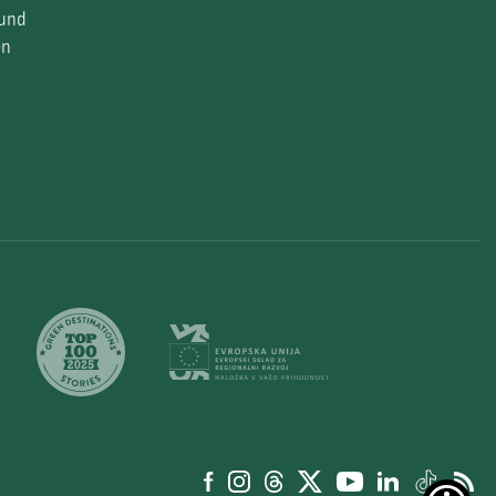
 und
en