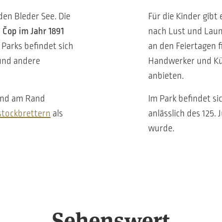
en Bleder See. Die
Für die Kinder gibt
a Čop
im Jahr 1891
nach Lust und Lau
Parks befindet sich
an den Feiertagen f
und andere
Handwerker und Kün
anbieten.
und am Rand
Im Park befindet si
stockbrettern
als
anlässlich des 125.
wurde.
Sehenswert